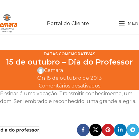
Portal do Cliente
MEN
DATAS COMEMORATIVAS
15 de outubro – Dia do Professor
Cemara
On 15 de outubro de 2013
Comentários desativados
Ensinar é uma vocação. Transmitir conhecimento, um
dom. Ser lembrado e reconhecido, uma grande alegria.
dia do professor