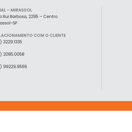
LIAL – MIRASSOL
a Rui Barbosa, 2295 – Centro
rassol-SP
LACIONAMENTO COM O CLIENTE
7) 3229.1335
7) 2085.0058
7) 99229.9566
Eleita pelo
Eleita pelo
O
11° ano consecutivo
9° ano consecutiv