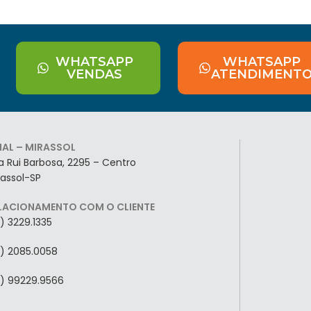
WHATSAPP
WHATSAPP
VENDAS
ATENDIMENT
LIAL – MIRASSOL
a Rui Barbosa, 2295 – Centro
rassol-SP
LACIONAMENTO COM O CLIENTE
7) 3229.1335
7) 2085.0058
7) 99229.9566