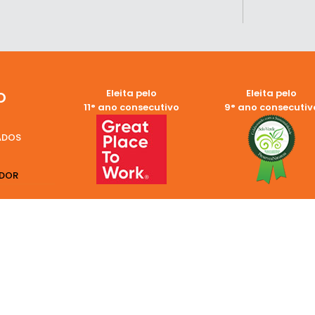
Eleita pelo
Eleita pelo
O
11° ano consecutivo
9° ano consecutiv
ADOS
EDOR
NPJ: 44.378.865/0001-61
Política de Privacidade
0
Aviso Legal