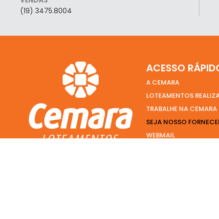
(19) 3475.8004
ACESSO RÁPID
A CEMARA
LOTEAMENTOS REALIZ
TRABALHE NA CEMARA
SEJA NOSSO FORNEC
WEBMAIL
FALE CONOSCO
2024 © Copyright Cemara | LANDSOL SERVICOS E PARTICIPACOES S.A. C
Endereço: Rua Trinta de Julho, 656 – Centro – Americana, SP 13.465-50