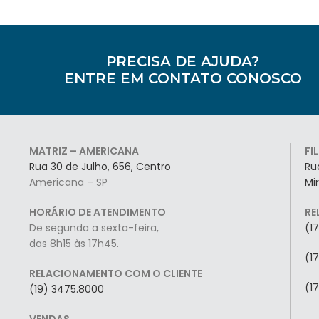
PRECISA DE AJUDA?
ENTRE EM CONTATO CONOSCO
MATRIZ – AMERICANA
FI
Rua 30 de Julho, 656, Centro
Ru
Americana – SP
Mi
HORÁRIO DE ATENDIMENTO
RE
De segunda a sexta-feira,
(1
das 8h15 às 17h45.
(1
RELACIONAMENTO COM O CLIENTE
(1
(19) 3475.8000
VENDAS