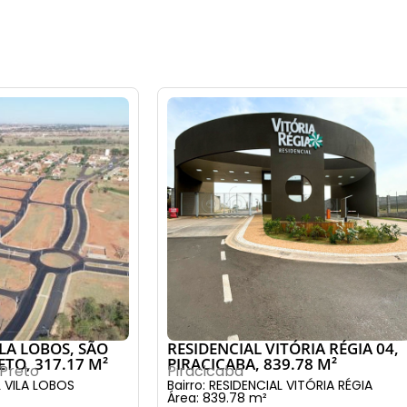
ILA LOBOS, SÃO
RESIDENCIAL VITÓRIA RÉGIA 04,
ETO, 317.17 M²
PIRACICABA, 839.78 M²
 Preto
Piracicaba
L VILA LOBOS
Bairro: RESIDENCIAL VITÓRIA RÉGIA
Área: 839.78 m²