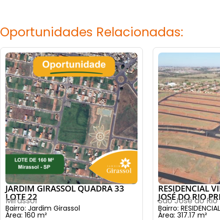
Oportunidades Relacionadas:
JARDIM GIRASSOL QUADRA 33
RESIDENCIAL V
LOTE 22
JOSÉ DO RIO PR
Mirassol
São José do Rio
Bairro: Jardim Girassol
Bairro: RESIDENCIA
Área: 160 m²
Área: 317.17 m²