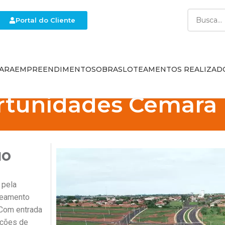
Portal do Cliente
ARA
EMPREENDIMENTOS
OBRAS
LOTEAMENTOS REALIZAD
rtunidades Cemara
ão
 pela
oteamento
! Com entrada
ições de