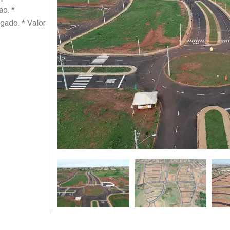
ão. *
gado. * Valor