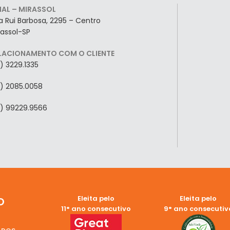
LIAL – MIRASSOL
a Rui Barbosa, 2295 – Centro
rassol-SP
LACIONAMENTO COM O CLIENTE
7) 3229.1335
7) 2085.0058
7) 99229.9566
Eleita pelo
Eleita pelo
O
11° ano consecutivo
9° ano consecutiv