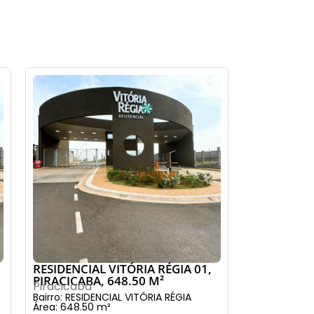
RESIDENCIAL VITÓRIA RÉGIA 01,
PIRACICABA, 648.50 M²
Piracicaba
Bairro: RESIDENCIAL VITÓRIA RÉGIA
Área: 648.50 m²