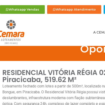
Whatsapp Vendas
Whatsapp Atendimento
A CEM
Opo
RESIDENCIAL VITÓRIA RÉGIA 0
Piracicaba, 519.62 M²
Loteamento fechado com lotes a partir de 500m², localizado n
Bongue, em Piracicaba. O Residencial Vitória Régia possui vis
deslumbrantes, infraestrutura moderna com fiação subterrânea 
óptica. Com segurança 24h, complexo de lazer completo e es