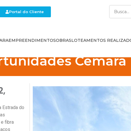
Portal do Cliente
ARA
EMPREENDIMENTOS
OBRAS
LOTEAMENTOS REALIZAD
rtunidades Cemara
2,
a Estrada do
tas
e fibra
paços