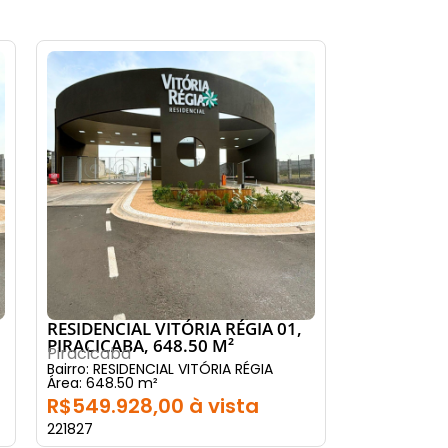
RESIDENCIAL VITÓRIA RÉGIA 01,
PIRACICABA, 648.50 M²
Piracicaba
Bairro: RESIDENCIAL VITÓRIA RÉGIA
Área: 648.50 m²
R$549.928,00 à vista
221827