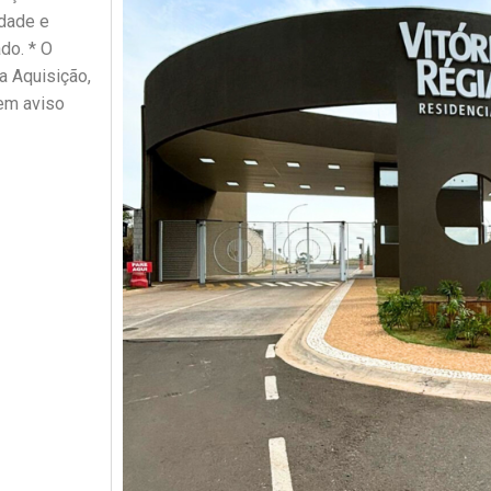
idade e
do. * O
a Aquisição,
sem aviso