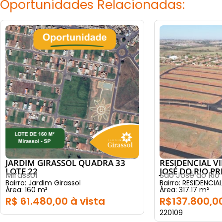
Oportunidades Relacionadas:
JARDIM GIRASSOL QUADRA 33
RESIDENCIAL V
LOTE 22
JOSÉ DO RIO PR
Mirassol
São José do Rio
Bairro: Jardim Girassol
Bairro: RESIDENCIA
Área: 160 m²
Área: 317.17 m²
R$ 61.480,00 à vista
R$137.800,00
220109