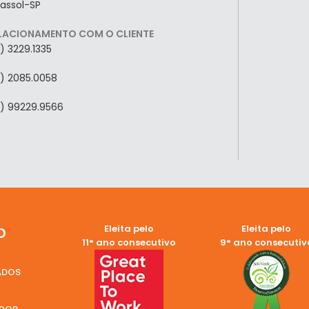
rassol-SP
LACIONAMENTO COM O CLIENTE
7) 3229.1335
7) 2085.0058
7) 99229.9566
Eleita pelo
Eleita pelo
O
11° ano consecutivo
9° ano consecutiv
ADOS