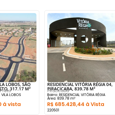
ILA LOBOS, SÃO
RESIDENCIAL VITÓRIA RÉGIA 04,
ETO, 317.17 M²
PIRACICABA, 839.78 M²
 Preto
Piracicaba
L VILA LOBOS
Bairro: RESIDENCIAL VITÓRIA RÉGIA
Área: 839.78 m²
 á vista
R$ 685.428,44 à Vista
220501