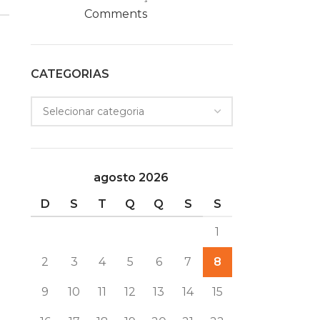
Comments
CATEGORIAS
APRENDA A ORGANIZAR AS
PEÇAS ÍNTIMAS
CONTINUE LENDO
agosto 2026
D
S
T
Q
Q
S
S
1
2
3
4
5
6
7
8
9
10
11
12
13
14
15