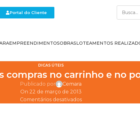
Portal do Cliente
ARA
EMPREENDIMENTOS
OBRAS
LOTEAMENTOS REALIZAD
DICAS ÚTEIS
s compras no carrinho e no p
Publicado por
Cemara
On 22 de março de 2013
Comentários desativados