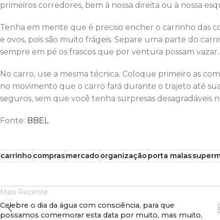
primeiros corredores, bem à nossa direita ou à nossa esq
Tenha em mente que é preciso encher o carrinho das coi
e ovos, pois são muito frágeis. Separe uma parte do car
sempre em pé os frascos que por ventura possam vazar.
No carro, use a mesma técnica. Coloque primeiro as com
no movimento que o carro fará durante o trajeto até s
seguros, sem que você tenha surpresas desagradáveis na 
Fonte:
BBEL
carrinho
compras
mercado
organização
porta malas
superm
Mais Recente
Celebre o dia da água com consciência, para que
possamos comemorar esta data por muito, mas muito,