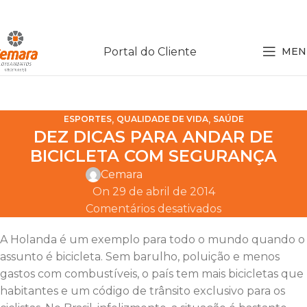
Portal do Cliente
MEN
,
,
ESPORTES
QUALIDADE DE VIDA
SAÚDE
DEZ DICAS PARA ANDAR DE
BICICLETA COM SEGURANÇA
Cemara
On 29 de abril de 2014
Comentários desativados
A Holanda é um exemplo para todo o mundo quando o
assunto é bicicleta. Sem barulho, poluição e menos
gastos com combustíveis, o país tem mais bicicletas que
habitantes e um código de trânsito exclusivo para os