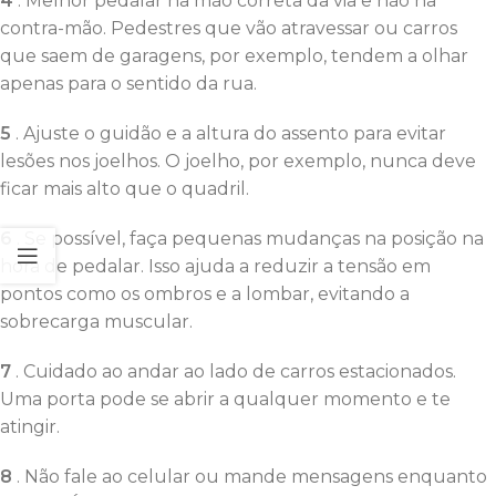
4
. Melhor pedalar na mão correta da via e não na
contra-mão. Pedestres que vão atravessar ou carros
que saem de garagens, por exemplo, tendem a olhar
apenas para o sentido da rua.
5
. Ajuste o guidão e a altura do assento para evitar
lesões nos joelhos. O joelho, por exemplo, nunca deve
ficar mais alto que o quadril.
6
. Se possível, faça pequenas mudanças na posição na
hora de pedalar. Isso ajuda a reduzir a tensão em
pontos como os ombros e a lombar, evitando a
sobrecarga muscular.
7
. Cuidado ao andar ao lado de carros estacionados.
Uma porta pode se abrir a qualquer momento e te
atingir.
8
. Não fale ao celular ou mande mensagens enquanto