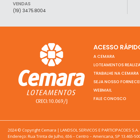
VENDAS
(19) 3475.8004
ACESSO RÁPID
A CEMARA
LOTEAMENTOS REALIZ
TRABALHE NA CEMARA
SEJA NOSSO FORNEC
WEBMAIL
FALE CONOSCO
PRECISA DE AJUDA?
ENTRE EM CONTATO CONO
2024 © Copyright Cemara | LANDSOL SERVICOS E PARTICIPACOES S.A. C
Endereço: Rua Trinta de Julho, 656 – Centro – Americana, SP 13.465-50