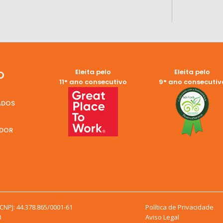
Eleita pelo
Eleita pelo
O
11° ano consecutivo
9° ano consecutiv
ADOS
EDOR
WHATSAPP
WHAT
VENDAS
ATENDI
SCO
NPJ: 44.378.865/0001-61
Política de Privacidade
0
Aviso Legal