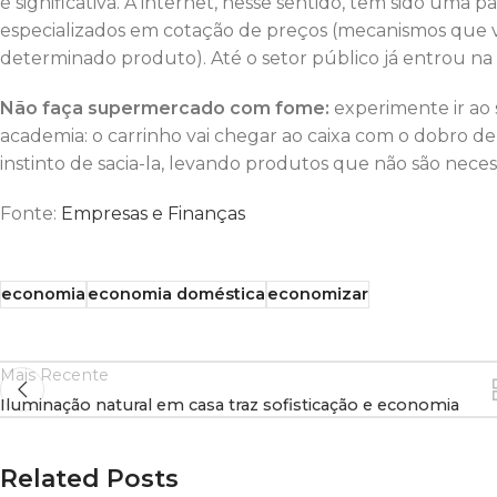
é significativa. A internet, nesse sentido, tem sido uma p
especializados em cotação de preços (mecanismos que va
determinado produto). Até o setor público já entrou na 
Não faça supermercado com fome:
experimente ir ao
academia: o carrinho vai chegar ao caixa com o dobro 
instinto de sacia-la, levando produtos que não são necessá
Fonte:
Empresas e Finanças
economia
economia doméstica
economizar
Mais Recente
Iluminação natural em casa traz sofisticação e economia
Related Posts