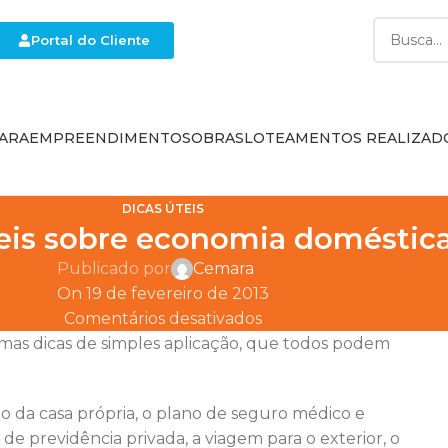
Portal do Cliente
ARA
EMPREENDIMENTOS
OBRAS
LOTEAMENTOS REALIZAD
DICAS ÚTEIS
teis sobre economia doméstic
Publicado por
Cemara
On 19 de fevereiro de 2013
Comentários desativados
umas dicas de simples aplicação, que todos podem
o da casa própria, o plano de seguro médico e
de previdência privada, a viagem para o exterior, o