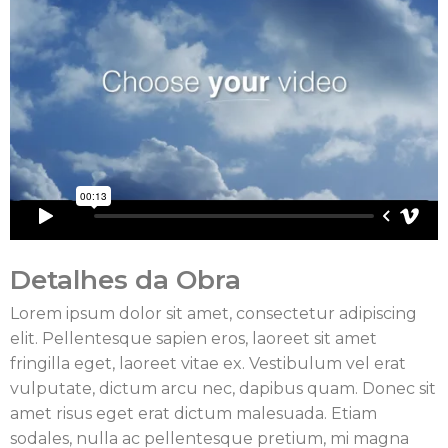
Detalhes da Obra
Lorem ipsum dolor sit amet, consectetur adipiscing
elit. Pellentesque sapien eros, laoreet sit amet
fringilla eget, laoreet vitae ex. Vestibulum vel erat
vulputate, dictum arcu nec, dapibus quam. Donec sit
amet risus eget erat dictum malesuada. Etiam
sodales, nulla ac pellentesque pretium, mi magna