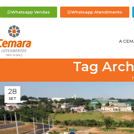
Whatsapp Vendas
Whatsapp Atendimento
A CEM
Tag Arch
28
SET