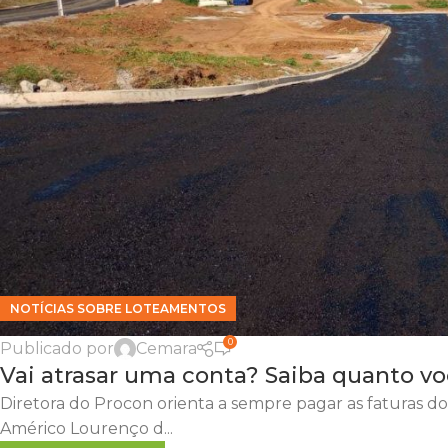
NOTÍCIAS SOBRE LOTEAMENTOS
0
Publicado por
Cemara
Vai atrasar uma conta? Saiba quanto vo
Diretora do Procon orienta a sempre pagar as faturas do c
Américo Lourenço d...