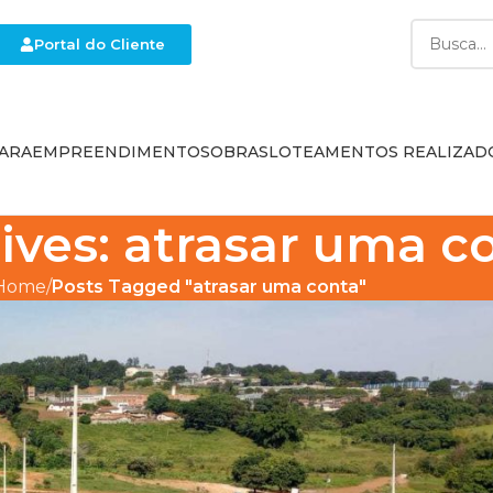
Portal do Cliente
ARA
EMPREENDIMENTOS
OBRAS
LOTEAMENTOS REALIZAD
ives: atrasar uma c
Home
Posts Tagged "atrasar uma conta"