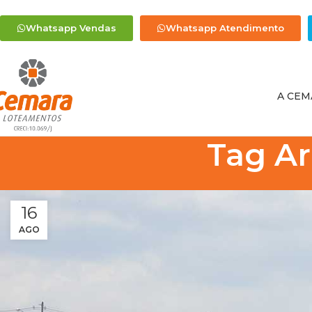
Whatsapp Vendas
Whatsapp Atendimento
A CEM
Tag Ar
16
AGO