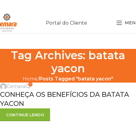
Portal do Cliente
MEN
Tag Archives: batata
yacon
NUTRIÇÃO
Home
Posts Tagged "batata yacon"
0
Cemara
18
CONHEÇA OS BENEFÍCIOS DA BATATA
FEV
YACON
CONTINUE LENDO