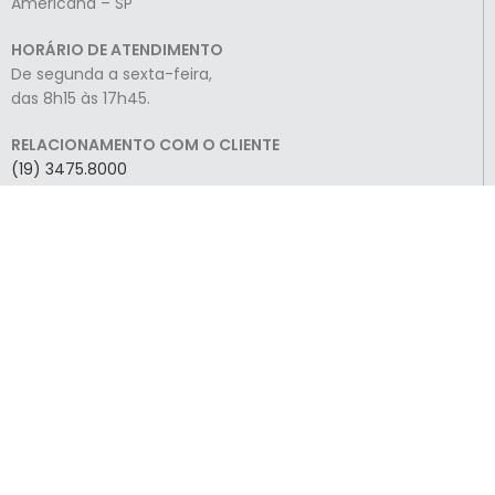
Americana – SP
HORÁRIO DE ATENDIMENTO
De segunda a sexta-feira,
das 8h15 às 17h45.
RELACIONAMENTO COM O CLIENTE
(19) 3475.8000
VENDAS
(19) 3475.8004
FILIAL – MIRASSOL
Rua Rui Barbosa, 2295 – Centro
Mirassol-SP
RELACIONAMENTO COM O CLIENTE
(17) 3229.1335
(17) 2085.0058