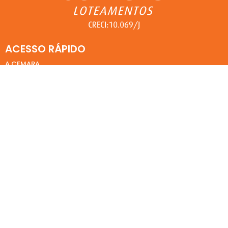
ACESSO RÁPIDO
A CEMARA
LOTEAMENTOS REALIZADOS
TRABALHE NA CEMARA
SEJA NOSSO FORNECEDOR
WEBMAIL
FALE CONOSCO
Eleita pelo
11° ano consecutivo