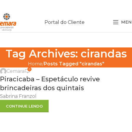
Portal do Cliente
MEN
Tag Archives: cirandas
,
CULTURA
LOTEAMENTO EM PIRACICABA
Home
Posts Tagged "cirandas"
0
Cemara
28
Piracicaba – Espetáculo revive
MAIO
brincadeiras dos quintais
Sabrina Franzol
CONTINUE LENDO