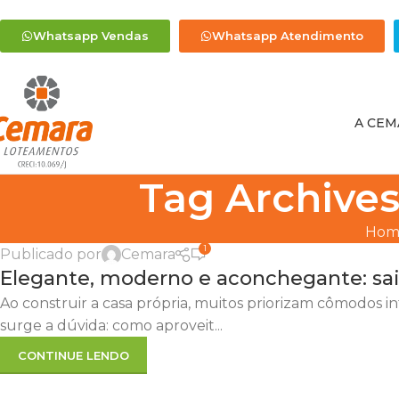
Whatsapp Vendas
Whatsapp Atendimento
A CEM
Tag Archives
,
,
,
DECORAÇÃO
DICAS
DICAS ÚTEIS
LOTEAMENTO EM BRAGANÇA PA
Hom
1
Publicado por
Cemara
15
Elegante, moderno e aconchegante: sai
JAN
Ao construir a casa própria, muitos priorizam cômodos 
surge a dúvida: como aproveit...
CONTINUE LENDO