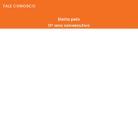
FALE CONOSCO
Eleita pelo
11° ano consecutivo
Eleita pelo
9° ano consecutivo
REDES SOCIAIS