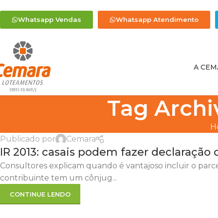
Whatsapp Vendas
Whatsapp Atendimento
A CEM
Tag Archi
H
Publicado por
Cemara
IR 2013: casais podem fazer declaração
Consultores explicam quando é vantajoso incluir o par
contribuinte tem um cônjug...
CONTINUE LENDO