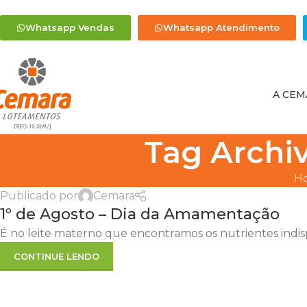
Whatsapp Vendas
Whatsapp Atendimento
A CEM
Tag Archi
H
Publicado por
Cemara
1º de Agosto – Dia da Amamentação
É no leite materno que encontramos os nutrientes indispe
CONTINUE LENDO