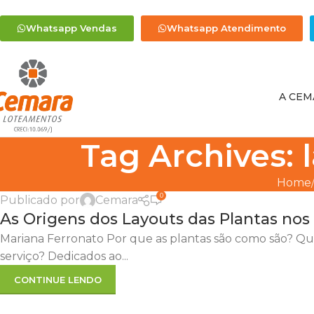
Whatsapp Vendas
Whatsapp Atendimento
A CEM
Tag Archives: 
Home
0
Publicado por
Cemara
As Origens dos Layouts das Plantas nos
Mariana Ferronato Por que as plantas são como são? Quem
serviço? Dedicados ao...
CONTINUE LENDO