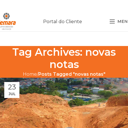
Portal do Cliente
MEN
Tag Archives: novas
notas
Home
Posts Tagged "novas notas"
23
JUL