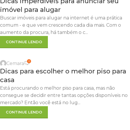
Dicas imperdíveis para anunciar seu
MAIO
imóvel para alugar
Buscar imóveis para alugar na internet é uma prática
comum - e que vem crescendo cada dia mais. Com o
aumento da procura, há também o c...
CONTINUE LENDO
,
,
,
DECORAÇÃO
DICAS
DICAS ÚTEIS
LOTEAMENTO EM PIRACICABA
0
Cemara
17
Dicas para escolher o melhor piso para
FEV
casa
Está procurando o melhor piso para casa, mas não
consegue se decidir entre tantas opções disponíveis no
mercado? Então você está no lug...
CONTINUE LENDO