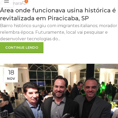
0
Cemara
Área onde funcionava usina histórica é
revitalizada em Piracicaba, SP
Bairro histórico surgiu com imigrantes italianos; morador
relembra época. Futuramente, local vai pesquisar e
desenvolver tecnologias do...
CONTINUE LENDO
18
NOV