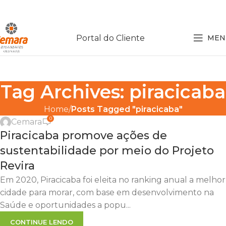
Portal do Cliente
MEN
Tag Archives: piracicaba
,
,
,
,
DICAS
LOTEAMENTOS
OPORTUNIDADE
PIRACICABA
Home
Posts Tagged "piracicaba"
RESIDENCIAL VITÓRIA RÉGIA
0
Cemara
19
Piracicaba promove ações de
FEV
sustentabilidade por meio do Projeto
Revira
Em 2020, Piracicaba foi eleita no ranking anual a melhor
cidade para morar, com base em desenvolvimento na
Saúde e oportunidades a popu...
CONTINUE LENDO