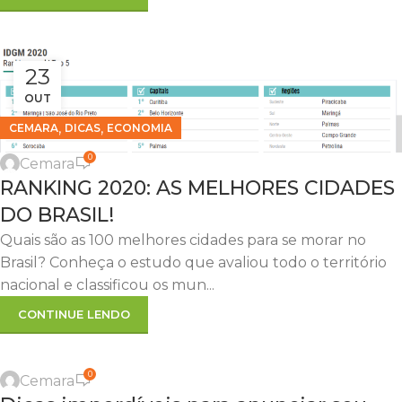
23
OUT
,
,
CEMARA
DICAS
ECONOMIA
0
Cemara
RANKING 2020: AS MELHORES CIDADES
DO BRASIL!
Quais são as 100 melhores cidades para se morar no
Brasil? Conheça o estudo que avaliou todo o território
nacional e classificou os mun...
CONTINUE LENDO
,
,
EMPREENDIMENTOS IMOBILIÁRIO
INVESTIMENTOS
SOL NASCENTE
0
Cemara
22