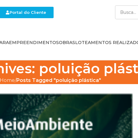
Portal do Cliente
ARA
EMPREENDIMENTOS
OBRAS
LOTEAMENTOS REALIZAD
ives: poluição plást
Home
Posts Tagged "poluição plástica"