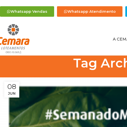
Whatsapp Vendas
Whatsapp Atendimento
A CEM
Tag Arch
08
JUN