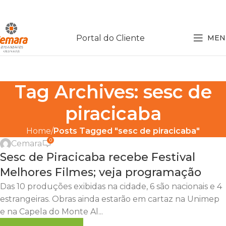
Portal do Cliente
MEN
Tag Archives: sesc de
piracicaba
,
CULTURA
LOTEAMENTO EM PIRACICABA
Home
Posts Tagged "sesc de piracicaba"
0
Cemara
06
Sesc de Piracicaba recebe Festival
MAIO
Melhores Filmes; veja programação
Das 10 produções exibidas na cidade, 6 são nacionais e 4
estrangeiras. Obras ainda estarão em cartaz na Unimep
e na Capela do Monte Al...