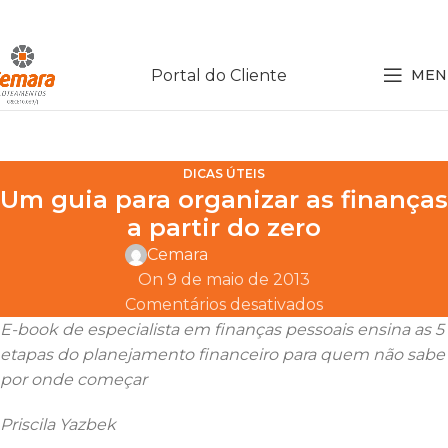
Portal do Cliente
MEN
DICAS ÚTEIS
Um guia para organizar as finanças
a partir do zero
Cemara
On 9 de maio de 2013
Comentários desativados
E-book de especialista em finanças pessoais ensina as 5
etapas do planejamento financeiro para quem não sabe
por onde começar
Priscila Yazbek