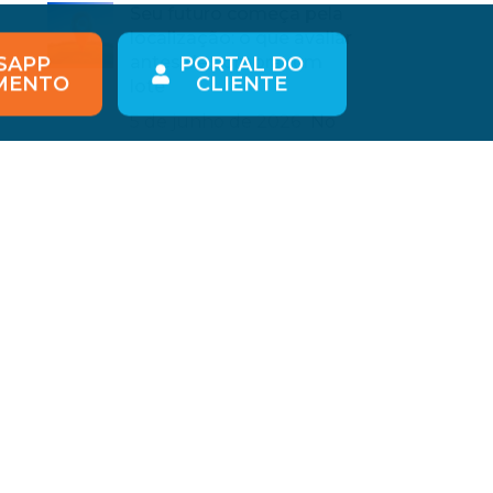
Seu futuro começa pela
localização: o que avaliar
SAPP
PORTAL DO
antes de comprar um
MENTO
CLIENTE
lote
5 de junho de 2026
No
Comments
os
 e
Dia da Indústria: por que
o espaço certo define o
crescimento das
empresas
17 de maio de 2026
No
Comments
Páscoa ao ar livre: ideias
para aproveitar a data
em família
24 de março de 2026
No