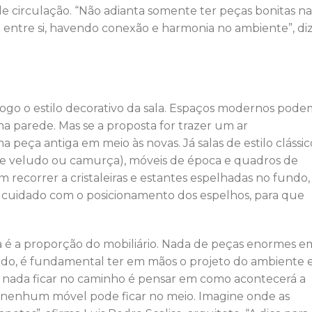
e circulação. “Não adianta somente ter peças bonitas na
 entre si, havendo conexão e harmonia no ambiente”, di
logo o estilo decorativo da sala. Espaços modernos pode
na parede. Mas se a proposta for trazer um ar
eça antiga em meio às novas. Já salas de estilo clássic
de veludo ou camurça), móveis de época e quadros de
recorrer a cristaleiras e estantes espelhadas no fundo,
me cuidado com o posicionamento dos espelhos, para que
a é a proporção do mobiliário. Nada de peças enormes e
odo, é fundamental ter em mãos o projeto do ambiente 
a nada ficar no caminho é pensar em como acontecerá a
e nenhum móvel pode ficar no meio. Imagine onde as