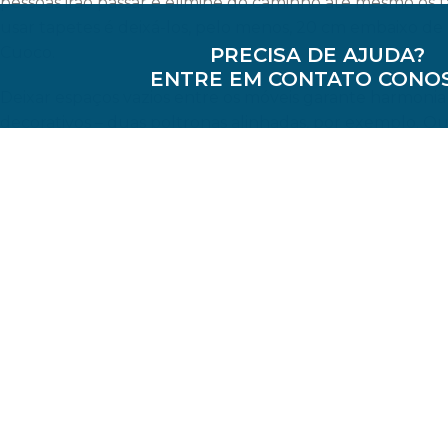
pessoas irão passar e elimine do caminho até mesmo os tap
usar tapetes é deixá-los, pelo menos, 20 cm embaixo de c
PRECISA DE AJUDA?
Cuoco.
ENTRE EM CONTATO CONO
Deixar espaços vazios entre os móveis garante harmonia 
decorativos – duas poltronas alinhadas, por exemplo. Qu
fundamental é estabelecer coerência entre os espaços, 
na escolha da tinta são muito frequentes. Uma saída é in
não mudam após serem aplicados”, ressalta Marta Calas
integrados, os ambientes precisam de limites claros. Uma 
dimensões (aparadores e poltronas ajudam bastante).
O sucesso decorativo da sala de estar dependerá ainda 
observar o caminho natural da luz do sol, já que ela p
quem usa a varanda como extensão da sala precisa ficar
uma estufa. Neste caso, proteja o vidro com persianas ou
peças de grande destaque na sala e a presença de spots
de luz sobre poltronas ou sofás, evitando a sensação d
valorizam o cenário, por isso, invista em sancas e luzes