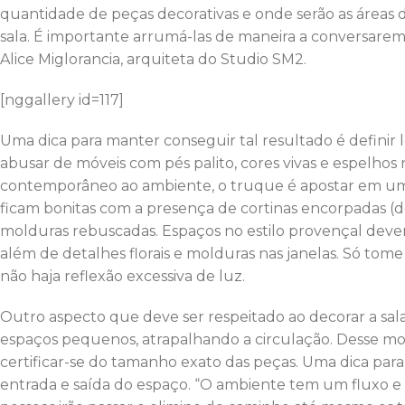
quantidade de peças decorativas e onde serão as áreas d
sala. É importante arrumá-las de maneira a conversarem
Alice Miglorancia, arquiteta do Studio SM2.
[nggallery id=117]
Uma dica para manter conseguir tal resultado é definir 
abusar de móveis com pés palito, cores vivas e espelhos 
contemporâneo ao ambiente, o truque é apostar em uma p
ficam bonitas com a presença de cortinas encorpadas (
molduras rebuscadas. Espaços no estilo provençal devem 
além de detalhes florais e molduras nas janelas. Só to
não haja reflexão excessiva de luz.
Outro aspecto que deve ser respeitado ao decorar a sal
espaços pequenos, atrapalhando a circulação. Desse m
certificar-se do tamanho exato das peças. Uma dica par
entrada e saída do espaço. “O ambiente tem um fluxo 