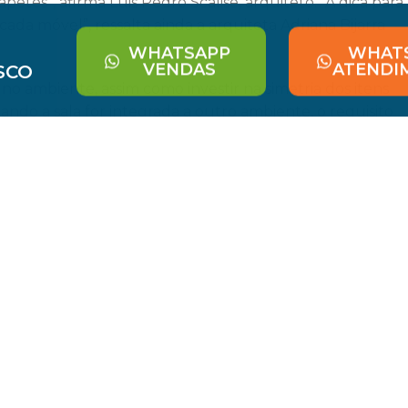
etes”, afirma Luis Pedro Scalise, arquiteto. “A dica para
ada móvel”, ressalta ainda a arquiteta Adriana Bijarra
WHATSAPP
WHAT
VENDAS
ATENDI
SCO
no ambiente, assim como investir na simetria dos itens
ando a sala for integrada a outro ambiente, o requisito
seja com a manutenção do piso ou a cor na parede. “Err
vestir em papeis de parede, que já têm estética definida
ans, arquiteta. E não se esqueça de que, mesmo
ideia é usar peças do mobiliário e estabelecer as
de um bom projeto de iluminação. O ponto de partida é
ode ser melhor aproveitada no ambiente. “Principalmente
 atento no sol, de modo a não transformar o lugar em
 cortinas”, diz Alice. As luzes também devem ressaltar as
 é uma alternativa interessante. Mas nunca deixe o foco
e calor nas pessoas sentadas. Lâmpadas embutidas ainda
 amareladas para trazer o aconchego desejado.