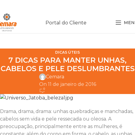
Portal do Cliente
MEN
DICAS ÚTEIS
7 DICAS PARA MANTER UNHAS,
CABELOS E PELE DESLUMBRANTES
Cemara
On 11 de janeiro de 2016
0
Drama, drama, drama: unhas quebradiças e manchadas,
cabelos sem vida e pele ressecada ou oleosa. A
preocupação, principalmente entre as mulheres, é
constante: além do corpo em forma, o cabelo, as unhas