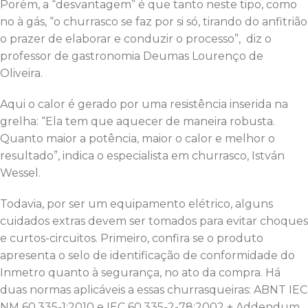
Porém, a “desvantagem” é que tanto neste tipo, como
no à gás, “o churrasco se faz por si só, tirando do anfitrião
o prazer de elaborar e conduzir o processo”, diz o
professor de gastronomia Deumas Lourenço de
Oliveira.
Aqui o calor é gerado por uma resistência inserida na
grelha: “Ela tem que aquecer de maneira robusta.
Quanto maior a potência, maior o calor e melhor o
resultado”, indica o especialista em churrasco, István
Wessel.
Todavia, por ser um equipamento elétrico, alguns
cuidados extras devem ser tomados para evitar choques
e curtos-circuitos. Primeiro, confira se o produto
apresenta o selo de identificação de conformidade do
Inmetro quanto à segurança, no ato da compra. Há
duas normas aplicáveis a essas churrasqueiras: ABNT IEC
NM 60.335-1:2010 e IEC 60.335-2-78:2002 + Addendum