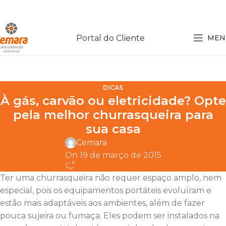
Portal do Cliente
MEN
DICAS
À gás, carvão ou eletricidade? Opte
pela melhor churrasqueira para
sua casa
Cemara
On 19 de março de 2015
0
Ter uma churrasqueira não requer espaço amplo, nem
especial, pois os equipamentos portáteis evoluíram e
estão mais adaptáveis aos ambientes, além de fazer
pouca sujeira ou fumaça. Eles podem ser instalados na