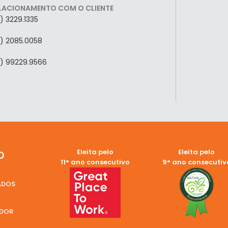
LACIONAMENTO COM O CLIENTE
7) 3229.1335
7) 2085.0058
7) 99229.9566
Eleita pelo
Eleita pelo
O
11° ano consecutivo
9° ano consecutiv
ADOS
EDOR