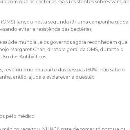
do com que as bactérias mais resistentes sobrevivam, de
e (OMS) lançou nesta segunda (9) uma campanha global
visando evitar a resistência das bactérias.
e de saúde mundial, e os governos agora reconhecem que
 hoje Margaret Chan, diretora geral da OMS, durante o
o dos Antibióticos.
s, revelou que boa parte das pessoas (60%) não sabe o
panha, então, ajuda a esclarecer a questão.
dos pelo médico.
 médico receitou. NUNCA pare de tomar só porque os