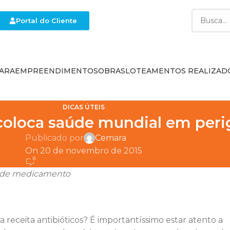
Portal do Cliente
ARA
EMPREENDIMENTOS
OBRAS
LOTEAMENTOS REALIZAD
DICAS ÚTEIS
o coloca saúde mundial em pe
Publicado por
Cemara
On 20 de novembro de 2015
0
po de medicamento
receita antibióticos? É importantíssimo estar atento a