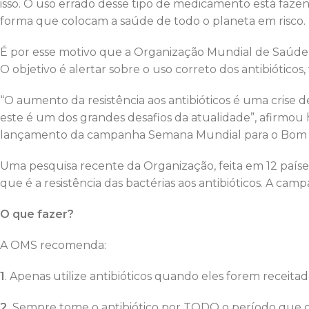
isso. O uso errado desse tipo de medicamento está fazen
forma que colocam a saúde de todo o planeta em risco.
É por esse motivo que a Organização Mundial de Saúd
O objetivo é alertar sobre o uso correto dos antibióticos, 
“O aumento da resistência aos antibióticos é uma cris
este é um dos grandes desafios da atualidade”, afirmou
lançamento da campanha Semana Mundial para o Bom Us
Uma pesquisa recente da Organização, feita em 12 paíse
que é a resistência das bactérias aos antibióticos. A cam
O que fazer?
A OMS recomenda:
1
. Apenas utilize antibióticos quando eles forem receita
2.
Sempre tome o antibiótico por TODO o período que o