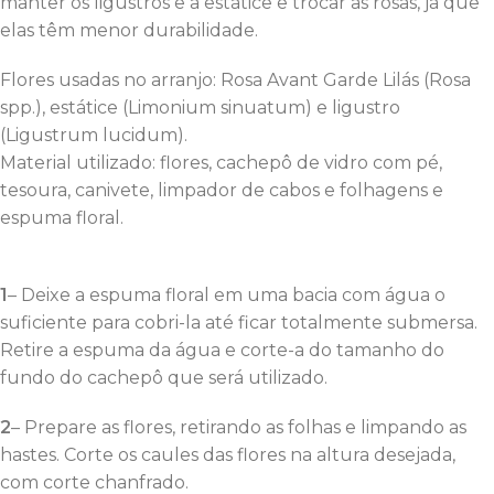
manter os ligustros e a estátice e trocar as rosas, já que
elas têm menor durabilidade.
Flores usadas no arranjo: Rosa Avant Garde Lilás (Rosa
spp.), estátice (Limonium sinuatum) e ligustro
(Ligustrum lucidum).
Material utilizado: flores, cachepô de vidro com pé,
tesoura, canivete, limpador de cabos e folhagens e
espuma floral.
1
– Deixe a espuma floral em uma bacia com água o
suficiente para cobri-la até ficar totalmente submersa.
Retire a espuma da água e corte-a do tamanho do
fundo do cachepô que será utilizado.
2
– Prepare as flores, retirando as folhas e limpando as
hastes. Corte os caules das flores na altura desejada,
com corte chanfrado.