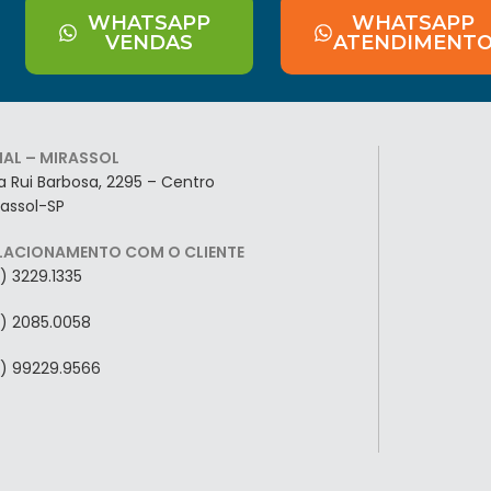
WHATSAPP
WHATSAPP
VENDAS
ATENDIMENT
LIAL – MIRASSOL
a Rui Barbosa, 2295 – Centro
rassol-SP
LACIONAMENTO COM O CLIENTE
7) 3229.1335
7) 2085.0058
7) 99229.9566