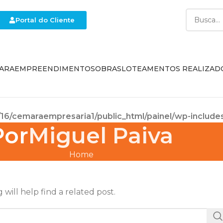
Portal do Cliente
ARA
EMPREENDIMENTOS
OBRAS
LOTEAMENTOS REALIZAD
16/cemaraempresaria1/public_html/painel/wp-include
Por
Miguel Paiva
Home
will help find a related post.