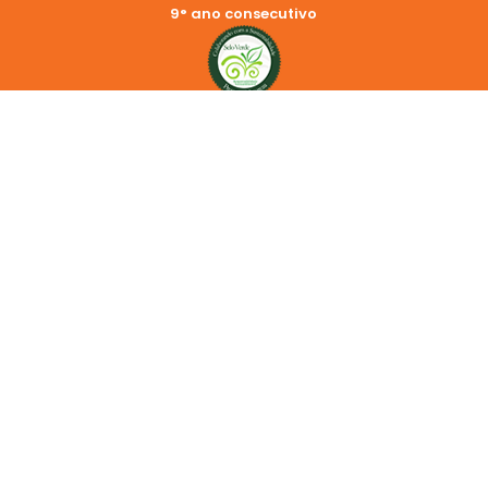
9° ano consecutivo
REDES SOCIAIS
2024 © Copyright Cemara | LANDSOL SERVICOS E PARTICIPACOES
S.A. CNPJ: 44.378.865/0001-61
Endereço: Rua Trinta de Julho, 656 – Centro – Americana, SP
13.465-500
Política de Privacidade
Aviso Legal