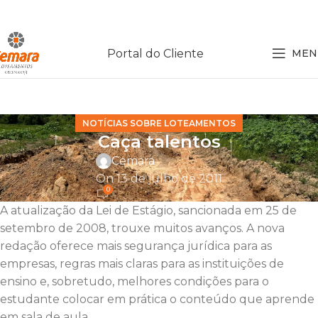
Portal do Cliente
MEN
NOTÍCIAS SOBRE LOTEAMENTOS
Caça talentos
Cemara
On 13 de julho de 2011
0
A atualização da Lei de Estágio, sancionada em 25 de
setembro de 2008, trouxe muitos avanços. A nova
redação oferece mais segurança jurídica para as
empresas, regras mais claras para as instituições de
ensino e, sobretudo, melhores condições para o
estudante colocar em prática o conteúdo que aprende
em sala de aula.