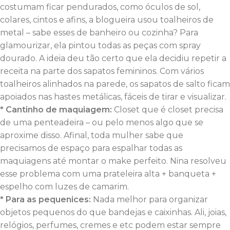
costumam ficar pendurados, como óculos de sol,
colares, cintos e afins, a blogueira usou toalheiros de
metal – sabe esses de banheiro ou cozinha? Para
glamourizar, ela pintou todas as peças com spray
dourado. A ideia deu tão certo que ela decidiu repetir a
receita na parte dos sapatos femininos. Com vários
toalheiros alinhados na parede, os sapatos de salto ficam
apoiados nas hastes metálicas, fáceis de tirar e visualizar.
* Cantinho de maquiagem:
Closet que é closet precisa
de uma penteadeira – ou pelo menos algo que se
aproxime disso. Afinal, toda mulher sabe que
precisamos de espaço para espalhar todas as
maquiagens até montar o make perfeito. Nina resolveu
esse problema com uma prateleira alta + banqueta +
espelho com luzes de camarim.
* Para as pequenices:
Nada melhor para organizar
objetos pequenos do que bandejas e caixinhas. Ali, joias,
relógios, perfumes, cremes e etc podem estar sempre