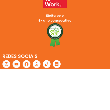
Eleita pelo
9° ano consecutivo
REDES SOCIAIS
2024 © Copyright Cemara | LANDSOL SERVICOS E PARTICIPACOES
S.A. CNPJ: 44.378.865/0001-61
Endereço: Rua Trinta de Julho, 656 – Centro – Americana, SP 13.465-
500