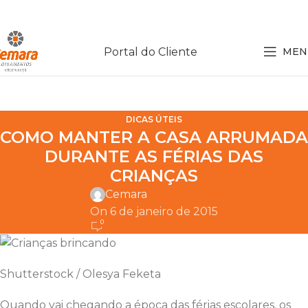
Portal do Cliente
MEN
DICAS ÚTEIS
COMO MANTER A CASA ARRUMADA
DURANTE AS FÉRIAS DAS
CRIANÇAS
Cemara
On 6 de janeiro de 2015
0
Shutterstock / Olesya Feketa
Quando vai chegando a época das férias escolares, os