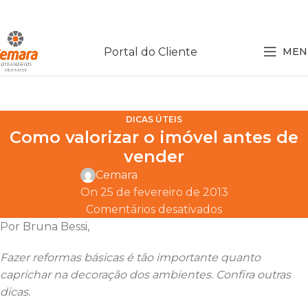
Portal do Cliente
MEN
DICAS ÚTEIS
Como valorizar o imóvel antes de
vender
Cemara
On 25 de fevereiro de 2013
Comentários desativados
Por Bruna Bessi,
Fazer reformas básicas é tão importante quanto
caprichar na decoração dos ambientes. Confira outras
dicas.