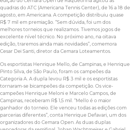
edição do Cemara Open de Raquetinha agitou as
quadras do ATC (Americana Tennis Center), de 16 a 18 de
agosto, em Americana. A competição distribuiu quase
R$ 7 mil em premiação. “Sem dúvida, foi um dos
melhores torneios que realizamos. Tivemos jogos de
excelente nível técnico. No próximo ano, na oitava
edição, traremos ainda mais novidades”, comemora
Cesar Dei Santi, diretor da Cemara Loteamentos.
Os esportistas Henrique Mello, de Campinas, e Henrique
Pinto Silva, de São Paulo, foram os campeões da
Categoria A. A dupla levou R$ 3 mil e os esportistas
tornaram-se bicampeões da competição. Os vice-
campeões Henrique Meloni e Marcelo Campos, de
Campinas, receberam R$ 1,5 mil. “Mello é o maior
ganhador do torneio. Ele venceu todas as edições com
parcerias diferentes”, conta Henrique Defavari, um dos
organizadores do Cemara Open. As duas duplas
vencedoras da semifinal, Johan Wachtmeiser e Gabriel