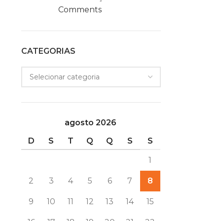
Comments
Seu ambiente ainda mais alegre e criativo.
CONTINUE LENDO
CATEGORIAS
agosto 2026
D
S
T
Q
Q
S
S
1
2
3
4
5
6
7
8
9
10
11
12
13
14
15