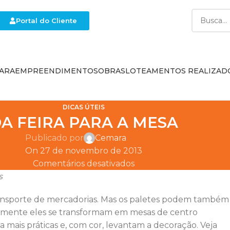
Portal do Cliente
ARA
EMPREENDIMENTOS
OBRAS
LOTEAMENTOS REALIZAD
DICAS ÚTEIS
A FEIRA PARA A MESA
Publicado por
Cemara
On 27 de novembro de 2013
Comentários desativados
s
 transporte de mercadorias. Mas os paletes podem também
ilmente eles se transformam em mesas de centro
a mais práticas e, com cor, levantam a decoração. Veja