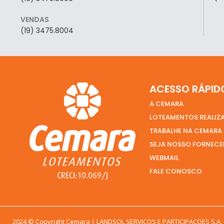
VENDAS
(19) 3475.8004
ACESSO RÁPID
A CEMARA
LOTEAMENTOS REALIZ
TRABALHE NA CEMARA
SEJA NOSSO FORNEC
WEBMAIL
FALE CONOSCO
PRECISA DE AJUDA?
ENTRE EM CONTATO CONO
2024 © Copyright Cemara | LANDSOL SERVICOS E PARTICIPACOES S.A. C