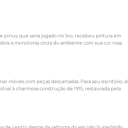
e pínus, que seria jogado no lixo, recebeu pintura em
ebra a monotonia cinza do ambiente com sua cor rosa.
riar móveis com peças descartadas. Para seu escritório, e
strial à charmosa construção de 1915, restaurada pela
a de centro depois da reforma do estúdio Superlimão.