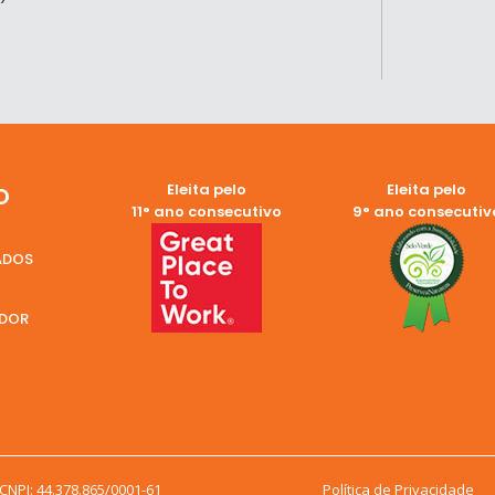
Eleita pelo
Eleita pelo
O
11° ano consecutivo
9° ano consecutiv
ADOS
EDOR
WHATSAPP
WHAT
VENDAS
ATENDI
SCO
NPJ: 44.378.865/0001-61
Política de Privacidade