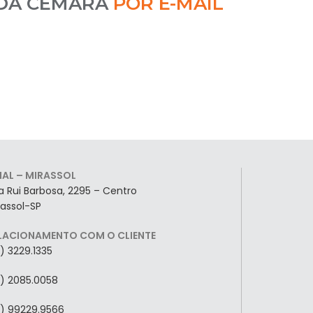
 DA CEMARA
POR E-MAIL
LIAL – MIRASSOL
a Rui Barbosa, 2295 – Centro
rassol-SP
LACIONAMENTO COM O CLIENTE
7) 3229.1335
7) 2085.0058
7) 99229.9566