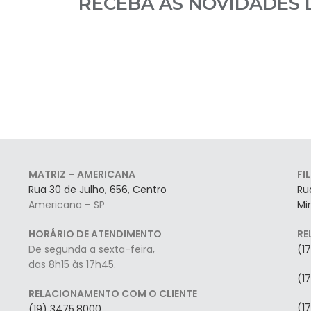
RECEBA AS NOVIDADES
MATRIZ – AMERICANA
FI
Rua 30 de Julho, 656, Centro
Ru
Americana – SP
Mi
HORÁRIO DE ATENDIMENTO
RE
De segunda a sexta-feira,
(1
das 8h15 às 17h45.
(1
RELACIONAMENTO COM O CLIENTE
(1
(19) 3475.8000