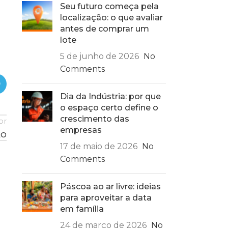
Seu futuro começa pela
localização: o que avaliar
antes de comprar um
lote
5 de junho de 2026
No
Comments
Dia da Indústria: por que
o espaço certo define o
crescimento das
or
empresas
ÃO
17 de maio de 2026
No
Comments
Páscoa ao ar livre: ideias
para aproveitar a data
14
DICAS DE DECORAÇÃO COM A
em família
ABR
COR PANTONE 2022
24 de março de 2026
No