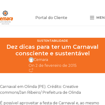
Portal do Cliente
MEN
SUSTENTABILIDADE
Dez dicas para ter um Carnaval
consciente e sustentável
Cemara
On 2 de fevereiro de 2015
0
Carnaval em Olinda (PE). Crédito: Creative
commons/Jan Ribeiro/ Prefeitura de Olinda
É possível aproveitar a festa de Carnaval e, ao mesmo