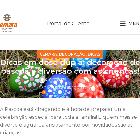
Portal do Cliente
MEN
,
,
CEMARA
DECORAÇÃO
DICAS
Dicas em dose dupla: decoração de
páscoa e diversão com as crianças!
Cemara
On 28 de março de 2024
0
A Páscoa está chegando e é hora de preparar uma
celebração especial para toda a família! E quem mais se
diverte e aguarda ansiosamente por novidades são as
crianças!