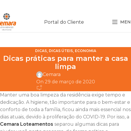
Portal do Cliente
MEN
,
,
DICAS
DICAS ÚTEIS
ECONOMIA
Dicas práticas para manter a casa
limpa
Cemara
On 29 de março de 2020
0
Manter uma boa limpeza da residência exige tempo e
dedicação. A higiene, tão importante para o bem-estar e
conforto de toda a família, ficou ainda mais essencial nos
dias atuais, devido à proliferação do COVID-19. Por isso, a
Cemara Loteamentos
separou algumas dicas para