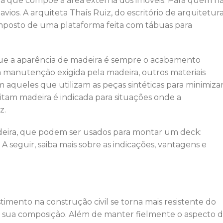
a que compõe a área externa dos imóveis. Para quem n
avios. A arquiteta Thaís Ruiz, do escritório de arquitetur
posto de uma plataforma feita com tábuas para
 que a aparência de madeira é sempre o acabamento
 manutenção exigida pela madeira, outros materiais
 aqueles que utilizam as peças sintéticas para minimiza
itam madeira é indicada para situações onde a
z.
madeira, que podem ser usados para montar um deck:
 seguir, saiba mais sobre as indicações, vantagens e
ento na construção civil se torna mais resistente do
em sua composição. Além de manter fielmente o aspecto 