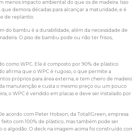
m menos impacto ambiental do que os de madeira. Isso
 que demora décadas para alcançar a maturidade, e é
 de replantio.
gem do bambu é a durabilidade, além da necessidade de
eira. O piso de bambu pode ou não ter frisos,
do como WPC. Ele é composto por 90% de plástico
edo afirma que o WPC é rugoso, o que permite a
ntos próprios para área externa, e tem cheiro de madeira
anda manutenção e custa o mesmo preço ou um pouco
ra, o WPC é vendido em placas e deve ser instalado por
s. De acordo com Peter Hobson, da TotallGreen, empresa
é feito com 100% de plástico, mas também pode ser
mo o algodão. O deck na imagem acima foi construído co