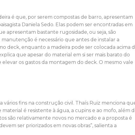
deira é que, por serem compostas de barro, apresentam
aisagista Daniela Sedo. Elas podem ser encontradas em
ue apresentam bastante rugosidade, ou seja, são
manutenção é necessário que antes de instalar a
como deck, enquanto a madeira pode ser colocada acima 
explica que apesar do material em si ser mais barato do
de elevar os gastos da montagem do deck. O mesmo vale
rios fins na construção civil. Thaís Ruiz menciona que
e material é resistente à água, a cupins e ao mofo, além 
utos são relativamente novos no mercado e a proposta é
evem ser priorizados em novas obras”, salienta a