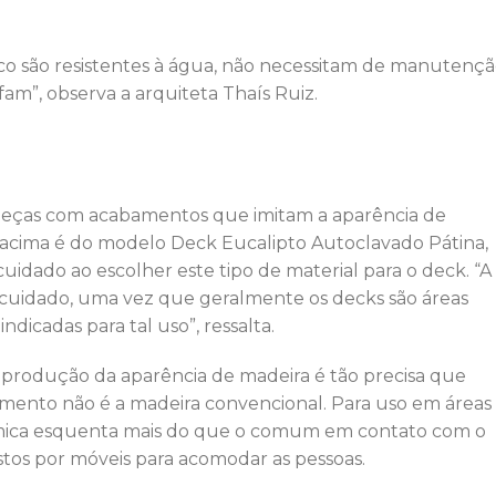
tico são resistentes à água, não necessitam de manutençã
fam”, observa a arquiteta Thaís Ruiz.
e peças com acabamentos que imitam a aparência de
acima é do modelo Deck Eucalipto Autoclavado Pátina,
 cuidado ao escolher este tipo de material para o deck. “A
o cuidado, uma vez que geralmente os decks são áreas
icadas para tal uso”, ressalta.
eprodução da aparência de madeira é tão precisa que
imento não é a madeira convencional. Para uso em áreas
râmica esquenta mais do que o comum em contato com o
ostos por móveis para acomodar as pessoas.