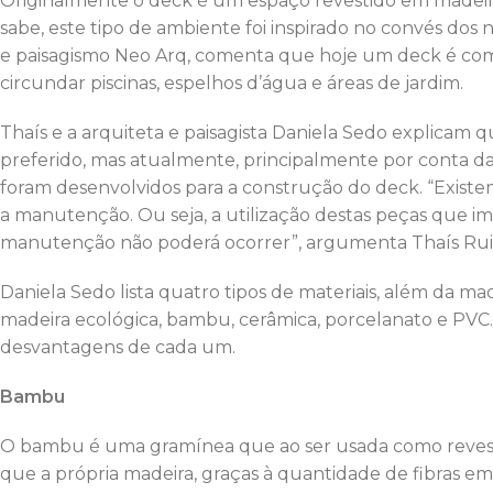
Originalmente o deck é um espaço revestido em madeir
sabe, este tipo de ambiente foi inspirado no convés dos n
e paisagismo Neo Arq, comenta que hoje um deck é com
circundar piscinas, espelhos d’água e áreas de jardim.
Thaís e a arquiteta e paisagista Daniela Sedo explicam
preferido, mas atualmente, principalmente por conta da
foram desenvolvidos para a construção do deck. “Existem
a manutenção. Ou seja, a utilização destas peças que im
manutenção não poderá ocorrer”, argumenta Thaís Rui
Daniela Sedo lista quatro tipos de materiais, além da 
madeira ecológica, bambu, cerâmica, porcelanato e PVC. A
desvantagens de cada um.
Bambu
O bambu é uma gramínea que ao ser usada como revestim
que a própria madeira, graças à quantidade de fibras 