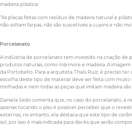
madeira plástica.
“As placas feitas com resíduo de madeira natural e plás
não soltam farpas, não são suscetíveis a cupins e não mo
Porcelanato
A indústria de porcelanato tem investido na criação d
produtos naturais, como mármore e madeira. A imagem 
da Portobello. Para a arquiteta Thaís Ruiz, é preciso ter
escolha deste tipo de material deve ser feita com muit
molhadas e nem todas as peças que imitam madeira são ind
Daniela Sedo comenta que, no caso do porcelanato, a r
apenas tocando o piso é possível perceber que o revest
externas, no entanto, ela destaca que este tipo de ce
sol, por isso é mais indicada para decks que serão comp