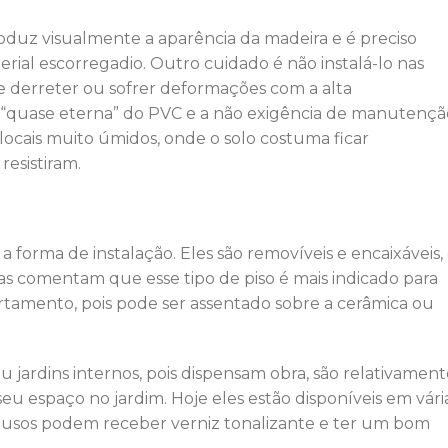
oduz visualmente a aparência da madeira e é preciso
erial escorregadio. Outro cuidado é não instalá-lo nas
de derreter ou sofrer deformações com a alta
e “quase eterna” do PVC e a não exigência de manutençã
ocais muito úmidos, onde o solo costuma ficar
resistiram.
a forma de instalação. Eles são removíveis e encaixáveis,
s comentam que esse tipo de piso é mais indicado para
amento, pois pode ser assentado sobre a cerâmica ou
 jardins internos, pois dispensam obra, são relativament
u espaço no jardim. Hoje eles estão disponíveis em vári
s usos podem receber verniz tonalizante e ter um bom