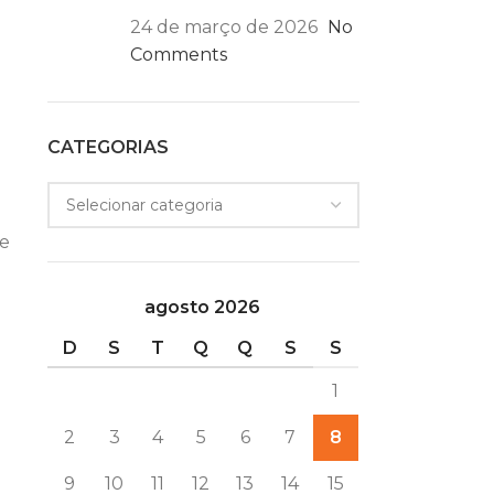
24 de março de 2026
No
Comments
CATEGORIAS
de
agosto 2026
D
S
T
Q
Q
S
S
1
2
3
4
5
6
7
8
9
10
11
12
13
14
15