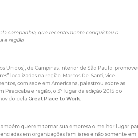
s pela companhia, que recentemente conquistou o
a e região
s Unidos), de Campinas, interior de São Paulo, promov
” localizadas na região. Marcos Dei Santi, vice-
mentos, com sede em Americana, palestrou sobre as
Piracicaba e região, o 3º lugar da edição 2015 do
movido pela
Great Place to Work
.
e também querem tornar sua empresa o melhor lugar pa
iferenciadas em organizações familiares e não somente em