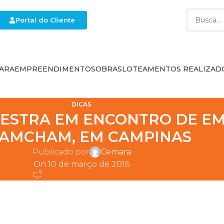
Portal do Cliente
ARA
EMPREENDIMENTOS
OBRAS
LOTEAMENTOS REALIZAD
DICAS
ESTRA EM ENCONTRO DE EM
 AMCHAM, EM CAMPINAS
Publicado por
Cemara
On 10 de março de 2016
0