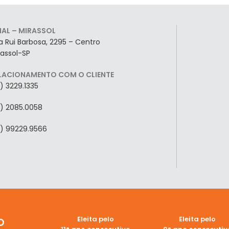
LIAL – MIRASSOL
a Rui Barbosa, 2295 – Centro
rassol-SP
LACIONAMENTO COM O CLIENTE
7) 3229.1335
7) 2085.0058
7) 99229.9566
Eleita pelo
Eleita pelo
O