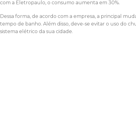
Cuidado com os aquecedores
No caso dos aquecedores para água, a dica primordial é
ambiente, pois, se esquentar demais e houver necessidad
Além disso, ligue os aparelhos somente pelo tempo neces
essa tarefa automática. E fique atento para nunca ligar o
vazio, abra a torneira de água quente com o aquecedor 
Já em relação aos aquecedores utilizados para esquentar
ligando-os apenas em locais com portas e janelas tota
Ferro de passar roupa
Outro grande consumidor de energia elétrica na estação 
aquecimento de uma resistência, cuja potência varia c
Para usá-lo com economia, habitue-se a acumular a maio
uma vez só. Ligá-lo várias vezes ao dia desperdiça mui
orientações do fabricante ou, no caso do ferro elétrico a