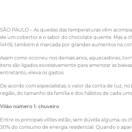
14h16, também é marcada por grandes aumentos na con
Assim como ocorreu nos demais anos, aquecedores, torne
itens são ligados excessivamente para amenizar as baix
entretanto, eleva os gastos.
De acordo com especialistas, o valor da conta de luz, 
região, do tamanho da família e dos hábitos de cada uma
Vilão número 1: chuveiro
Entre os principais vilões estão, sem dúvida alguma, o
30% do consumo de energia residencial. Quando o apare
com a Eletropaulo, o consumo aumenta em 30%.
Dessa forma, de acordo com a empresa, a principal muda
tempo de banho. Além disso, deve-se evitar o uso do chu
sistema elétrico da sua cidade.