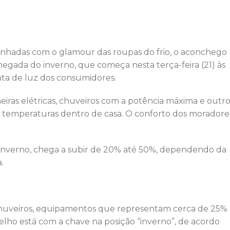
ta de luz dos consumidores.
iras elétricas, chuveiros com a potência máxima e outro
as temperaturas dentro de casa. O conforto dos moradore
no inverno, chega a subir de 20% até 50%, dependendo da
.
s chuveiros, equipamentos que representam cerca de 25% 
lho está com a chave na posição “inverno”, de acordo
nça de hábitos para controlar a conta de luz é reduzir 
veiro no horário de pico, para não sobrecarregar o