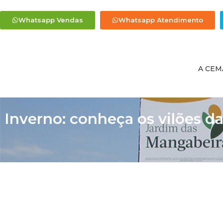
Whatsapp Vendas
Whatsapp Atendimento
A CEM
Inverno: conheça os vilões d
SÃO PAULO – As quedas das temperaturas vêm acompan
de um cobertor e o sabor do chocolate quente. Mas a ch