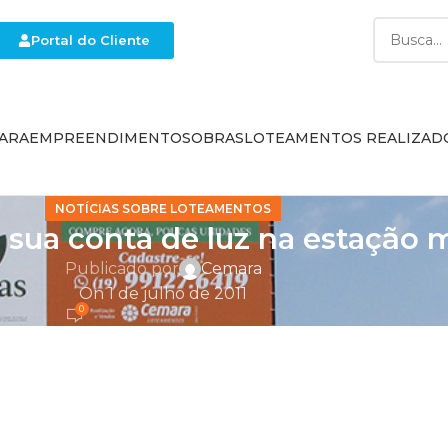
Portal do Cliente
ARA
EMPREENDIMENTOS
OBRAS
LOTEAMENTOS REALIZAD
NOTÍCIAS SOBRE LOTEAMENTOS
a sua conta de luz na estação
Publicado por
Cemara
On 1 de julho de 2011
0
hadas com o glamour das roupas do frio, o aconchego
egada do inverno, que começa nesta terça-feira (21) às