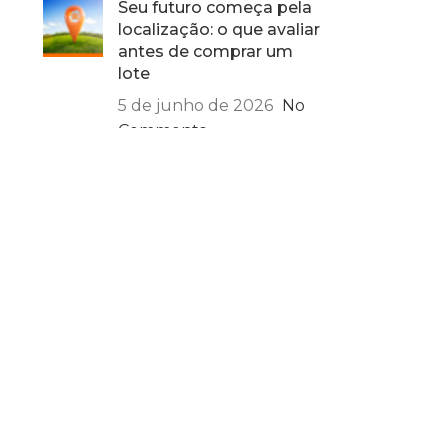
Seu futuro começa pela
localização: o que avaliar
antes de comprar um
lote
5 de junho de 2026
No
Comments
Dia da Indústria: por que
o espaço certo define o
crescimento das
empresas
17 de maio de 2026
No
Comments
Páscoa ao ar livre: ideias
para aproveitar a data
em família
24 de março de 2026
No