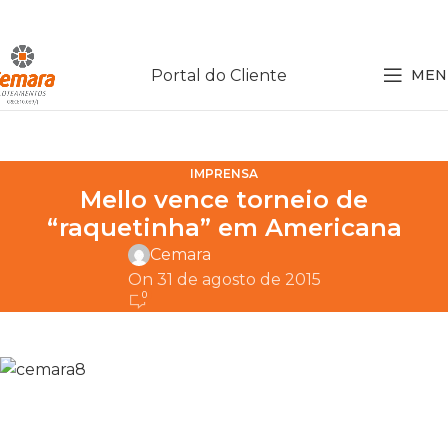
Portal do Cliente
MEN
IMPRENSA
Mello vence torneio de
“raquetinha” em Americana
Cemara
On 31 de agosto de 2015
0