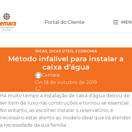
Portal do Cliente
MEN
,
,
DICAS
DICAS ÚTEIS
ECONOMIA
Método infalível para instalar a
caixa d’água
Cemara
On 18 de outubro de 2019
0
Há muito tempo a instalação de caixa d’água deixou de
ser item de luxo nas construções e tornou-se essencial.
No entanto, ao escolher instalar o reservatório, é
necessário estar atento ao modelo ideal que irá atender
a necessidade da sua família.