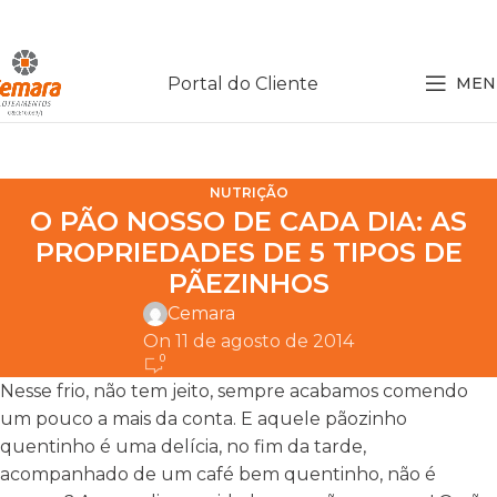
Portal do Cliente
MEN
NUTRIÇÃO
O PÃO NOSSO DE CADA DIA: AS
PROPRIEDADES DE 5 TIPOS DE
PÃEZINHOS
Cemara
On 11 de agosto de 2014
0
Nesse frio, não tem jeito, sempre acabamos comendo
um pouco a mais da conta. E aquele pãozinho
quentinho é uma delícia, no fim da tarde,
acompanhado de um café bem quentinho, não é