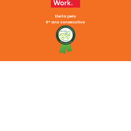
Eleita pelo
9° ano consecutivo
REDES SOCIAIS
2024 © Copyright Cemara | LANDSOL SERVICOS E PARTICIPACOES
S.A. CNPJ: 44.378.865/0001-61
Endereço: Rua Trinta de Julho, 656 – Centro – Americana, SP
13.465-500