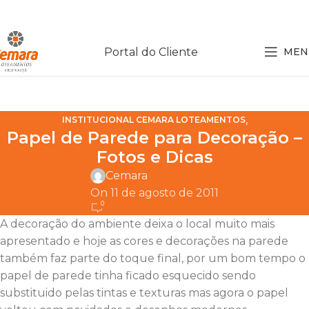
Portal do Cliente
MEN
,
INSTITUCIONAL CEMARA LOTEAMENTOS
Papel de Parede para Decoração –
NOTÍCIAS SOBRE LOTEAMENTOS
Fotos e Dicas
Cemara
On 11 de agosto de 2011
0
A decoração do ambiente deixa o local muito mais
apresentado e hoje as cores e decorações na parede
também faz parte do toque final, por um bom tempo o
papel de parede tinha ficado esquecido sendo
substituido pelas tintas e texturas mas agora o papel