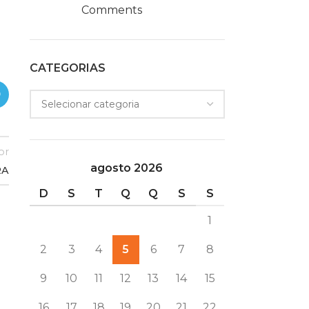
Comments
CATEGORIAS
or
agosto 2026
RA
D
S
T
Q
Q
S
S
1
2
3
4
5
6
7
8
04
Dicas simples para preservar o
9
10
11
12
13
14
15
JUN
meio ambiente
16
17
18
19
20
21
22