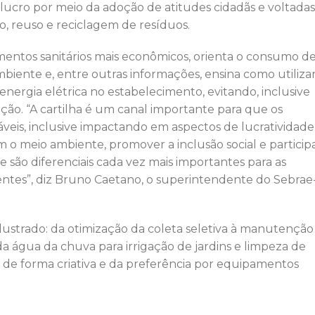
lucro por meio da adoção de atitudes cidadãs e voltadas
, reuso e reciclagem de resíduos.
amentos sanitários mais econômicos, orienta o consumo d
ente e, entre outras informações, ensina como utiliza
energia elétrica no estabelecimento, evitando, inclusive
ção. “A cartilha é um canal importante para que os
eis, inclusive impactando em aspectos de lucratividade
 o meio ambiente, promover a inclusão social e particip
ão diferenciais cada vez mais importantes para as
ntes”, diz Bruno Caetano, o superintendente do Sebrae
lustrado: da otimização da coleta seletiva à manutenção
 água da chuva para irrigação de jardins e limpeza de
 de forma criativa e da preferência por equipamentos