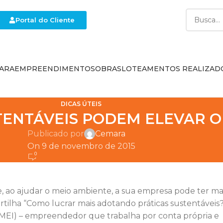
Portal do Cliente
ARA
EMPREENDIMENTOS
OBRAS
LOTEAMENTOS REALIZAD
DICAS ÚTEIS
TENTÁVEIS PODEM ELEVAR O
Publicado por
Cemara
On 9 de novembro de 2015
0
, ao ajudar o meio ambiente, a sua empresa pode ter ma
rtilha “Como lucrar mais adotando práticas sustentáveis?
 (MEI) – empreendedor que trabalha por conta própria e