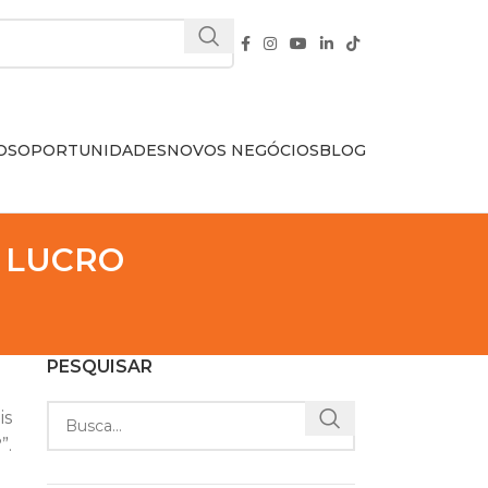
OS
OPORTUNIDADES
NOVOS NEGÓCIOS
BLOG
 LUCRO
PESQUISAR
is
”.