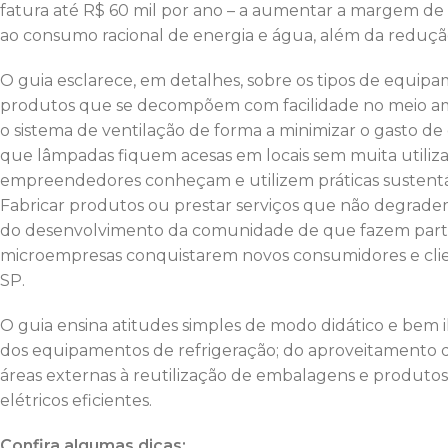
fatura até R$ 60 mil por ano – a aumentar a margem de 
ao consumo racional de energia e água, além da redução
O guia esclarece, em detalhes, sobre os tipos de equip
produtos que se decompõem com facilidade no meio ambi
o sistema de ventilação de forma a minimizar o gasto de 
que lâmpadas fiquem acesas em locais sem muita utiliza
empreendedores conheçam e utilizem práticas sustentáv
Fabricar produtos ou prestar serviços que não degradem
do desenvolvimento da comunidade de que fazem parte s
microempresas conquistarem novos consumidores e clie
SP.
O guia ensina atitudes simples de modo didático e bem i
dos equipamentos de refrigeração; do aproveitamento da
áreas externas à reutilização de embalagens e produtos
elétricos eficientes.
Confira algumas dicas: