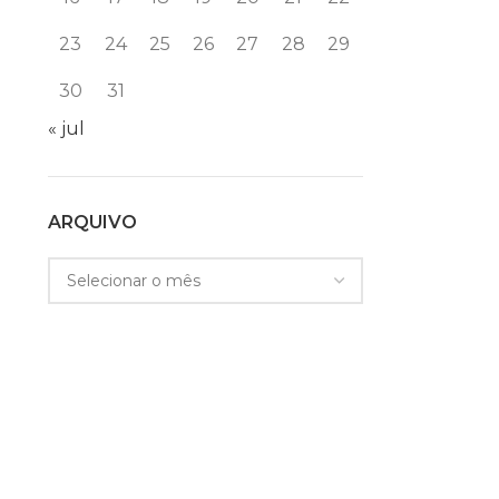
Cada ação, por menos que pareça, conta! Medidas
23
24
25
26
27
28
29
simples, práticas e fáceis podem ser tomadas para
contribuir com o meio-ambiente por ca...
30
31
CONTINUE LENDO
« jul
ARQUIVO