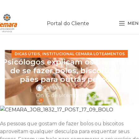
Portal do Cliente
MEN
,
DICAS ÚTEIS
INSTITUCIONAL CEMARA LOTEAMENTOS
Psicólogos explicam os benefícios
de se fazer bolos, biscoitos ou
pães para outras pessoas
Cemara
On 15 de setembro de 2017
0
As pessoas que gostam de fazer bolos ou biscoitos
aproveitam qualquer desculpa para esquentar seus